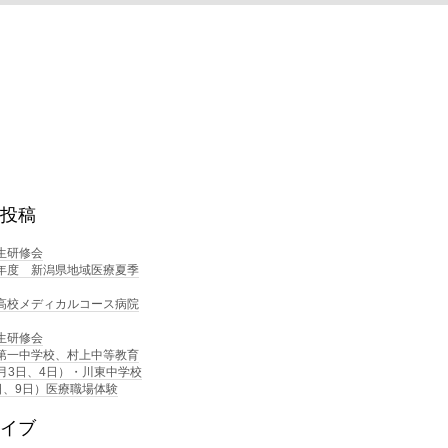
投稿
生研修会
年度 新潟県地域医療夏季
高校メディカルコース病院
生研修会
第一中学校、村上中等教育
0月3日、4日）・川東中学校
日、9日）医療職場体験
イブ