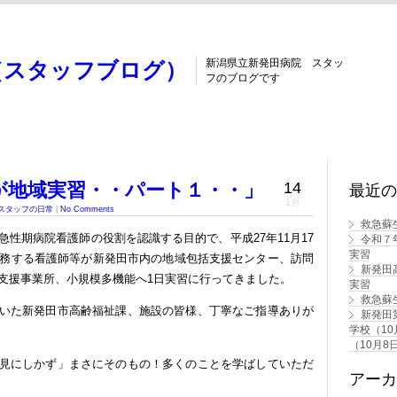
新潟県立新発田病院 スタッ
（スタッフブログ）
フのブログです
が地域実習・・パート１・・」
14
最近の
1月
スタッフの日常
|
No Comments
救急蘇
急性期病院看護師の役割を認識する目的で、平成27年11月17
令和７
実習
勤務する看護師等が新発田市内の地域包括支援センター、訪問
新発田
支援事業所、小規模多機能へ1日実習に行ってきました。
実習
救急蘇
いた新発田市高齢福祉課、施設の皆様、丁寧なご指導ありが
新発田
学校（1
（10月8
見にしかず」まさにそのもの！多くのことを学ばしていただ
アーカ