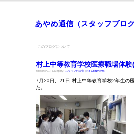
あやめ通信（スタッフブロ
このブログについて
村上中等教育学校医療職場体験(
sbteditor01 | Category:
スタッフの日常
|
No Comments
7月20日、21日 村上中等教育学校2年生
た。