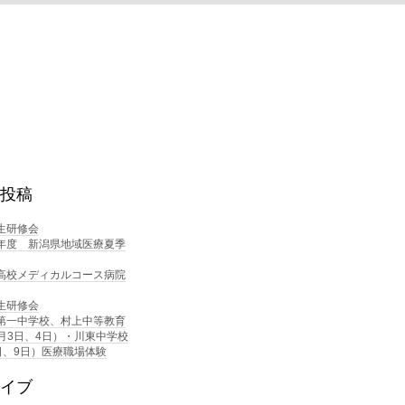
投稿
生研修会
年度 新潟県地域医療夏季
高校メディカルコース病院
生研修会
第一中学校、村上中等教育
0月3日、4日）・川東中学校
日、9日）医療職場体験
イブ