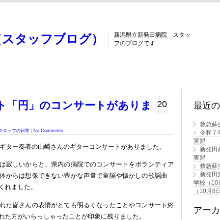
新潟県立新発田病院 スタッ
（スタッフブログ）
フのブログです
ト「円」のコンサートがありま
20
最近の
10月
救急蘇
スタッフの日常
|
No Comments
令和７
実習
んとギター奏者の山崎さんのギターコンサートがありました。
新発田
実習
は寂しいからと、県内の病院でのコンサートをボランティア
救急蘇
新発田
な体からは想像できない豊かな声量で童謡や懐かしの歌謡曲
学校（1
くれました。
（10月8
れた皆さんの表情がとても明るくなったことやコンサート終
アーカ
れた方がいらっしゃったことが印象に残りました。